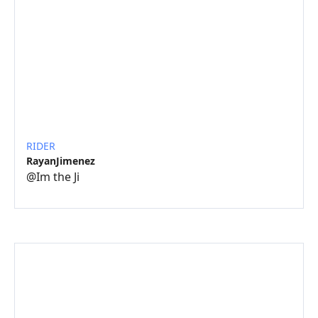
RIDER
RayanJimenez
@
Im the Ji