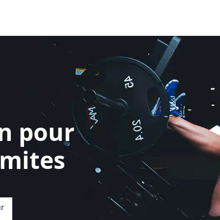
on pour
imites
ur