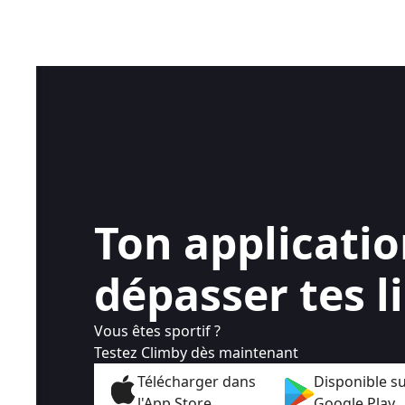
Ton applicati
dépasser tes l
Vous êtes sportif ?
Testez Climby dès maintenant
Télécharger dans
Disponible s
l'App Store
Google Play