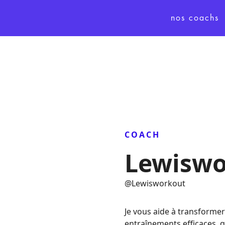
nos coachs
COACH
Lewiswo
@
Lewisworkout
Je vous aide à transforme
entraînements efficaces, q