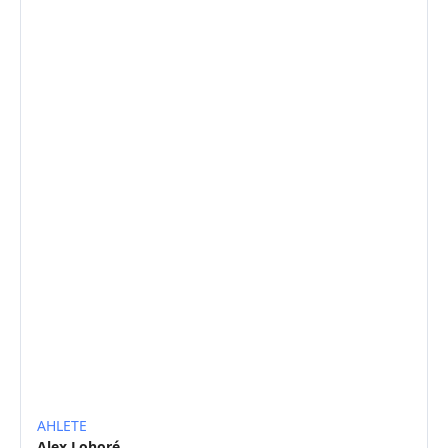
AHLETE
Alex Lohoré