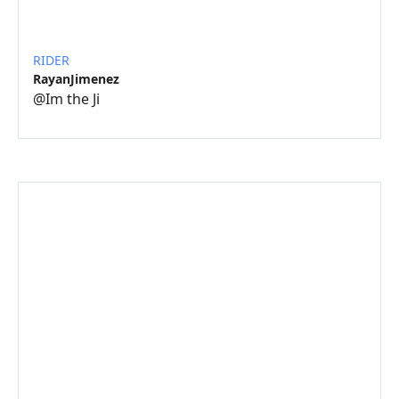
RIDER
RayanJimenez
@
Im the Ji