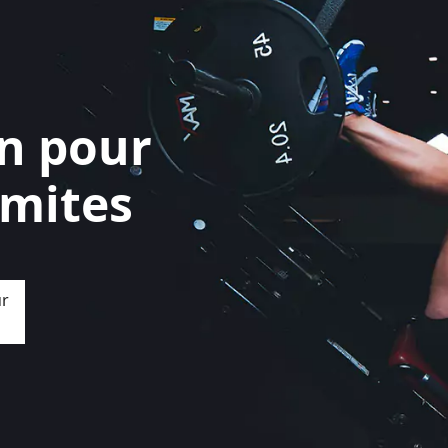
on pour
imites
ur