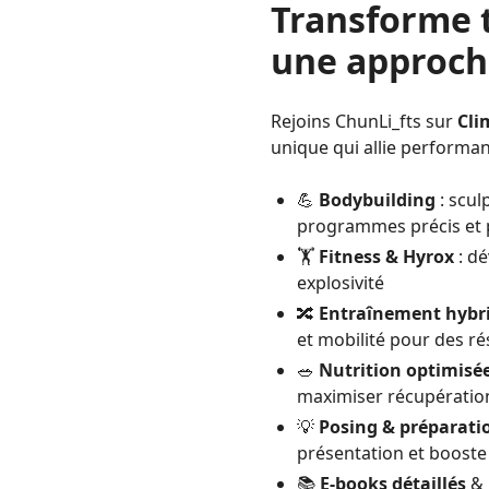
Transforme 
une approch
Rejoins ChunLi_fts sur
Cli
unique qui allie performan
💪
Bodybuilding
: scul
programmes précis et 
🏋️
Fitness & Hyrox
: dé
explosivité
🔀
Entraînement hybr
et mobilité pour des ré
🥗
Nutrition optimisé
maximiser récupérati
💡
Posing & préparati
présentation et booste
📚
E-books détaillés
& 