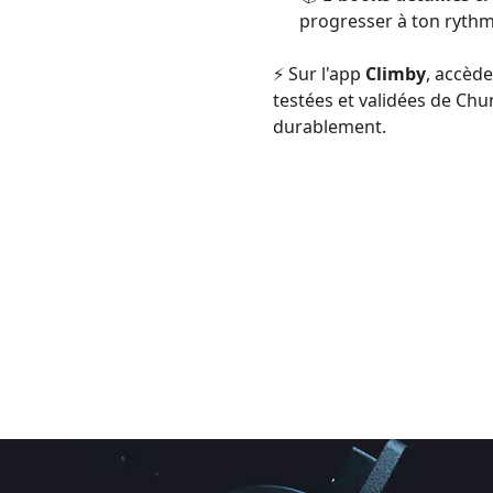
progresser à ton ryth
⚡️ Sur l'app
Climby
, accèd
testées et validées de Chu
durablement.