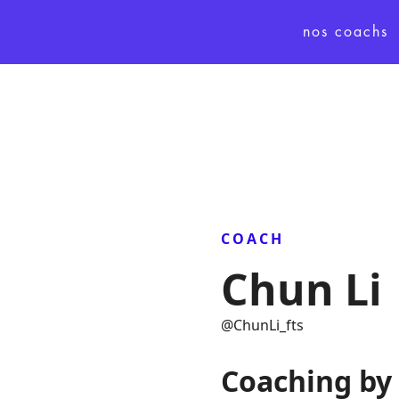
nos coachs
COACH
Chun Li
@
ChunLi_fts
Coaching by