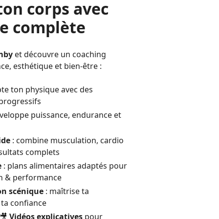
ton corps avec
e complète
mby
et découvre un coaching
ce, esthétique et bien-être :
pte ton physique avec des
progressifs
veloppe puissance, endurance et
ide
: combine musculation, cardio
sultats complets
e
: plans alimentaires adaptés pour
on & performance
on scénique
: maîtrise ta
 ta confiance
🎥
Vidéos explicatives
pour