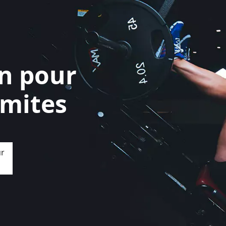
on pour
imites
ur