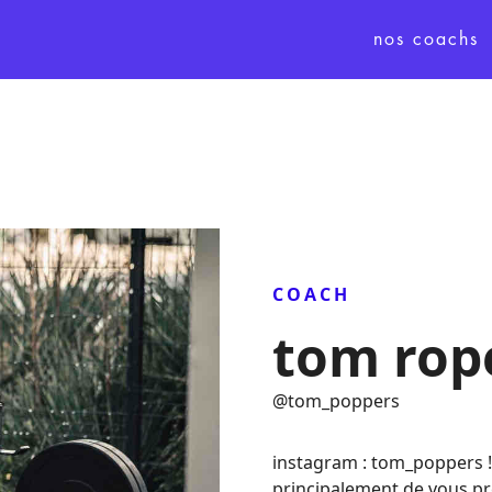
nos coachs
COACH
tom rop
@
tom_poppers
instagram : tom_poppers !
principalement de vous p