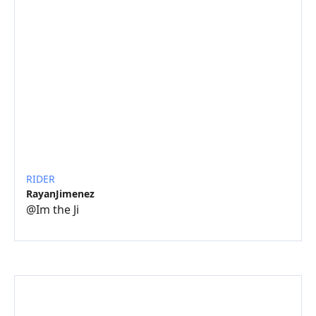
RIDER
RayanJimenez
@
Im the Ji