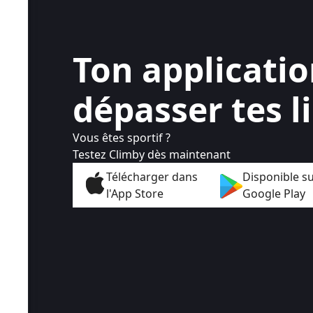
Ton applicati
dépasser tes l
Vous êtes sportif ?
Testez Climby dès maintenant
Télécharger dans
Disponible s
l'App Store
Google Play