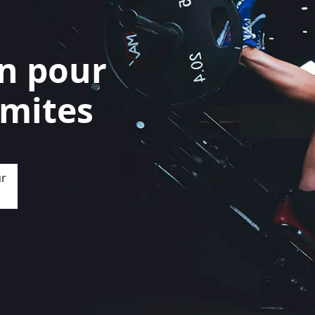
on pour
imites
ur