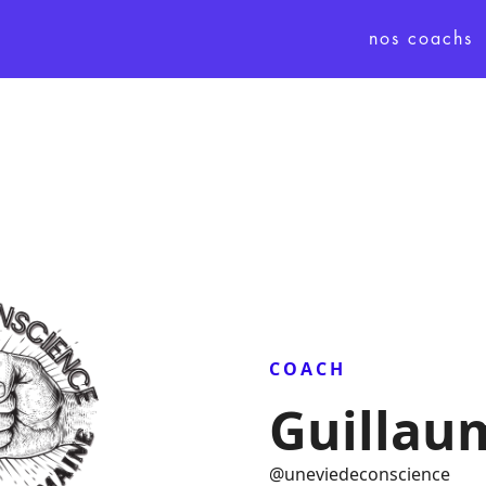
nos coachs
COACH
Guillaum
@
uneviedeconscience