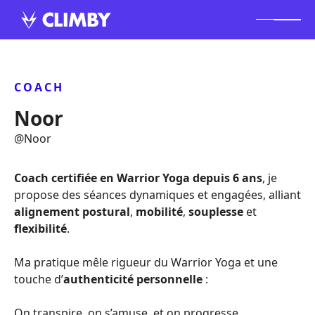
COACH
Noor
@
Noor
Coach certifiée en Warrior Yoga depuis 6 ans
, je
propose des séances dynamiques et engagées, alliant
alignement postural
,
mobilité
,
souplesse
et
flexibilité
.
Ma pratique mêle rigueur du Warrior Yoga et une
touche d’
authenticité personnelle
:
On transpire, on s’amuse, et on progresse