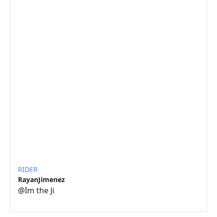
RIDER
RayanJimenez
@
Im the Ji