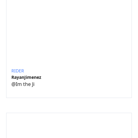
RIDER
RayanJimenez
@
Im the Ji