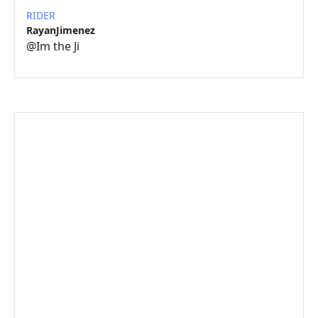
RIDER
RayanJimenez
@
Im the Ji