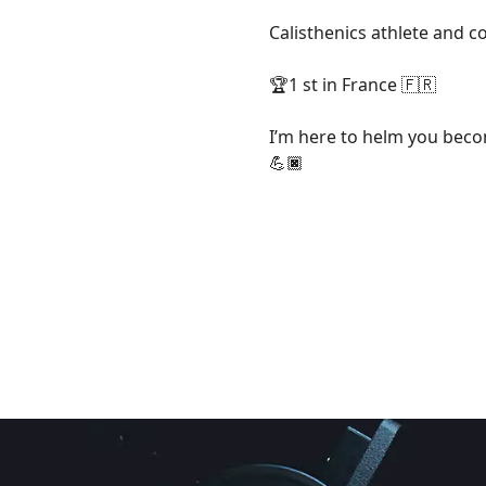
Calisthenics athlete and c
🏆1 st in France 🇫🇷
I’m here to helm you bec
💪🏿