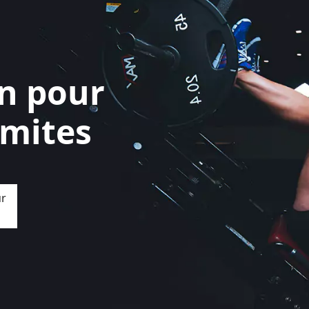
on pour
imites
ur