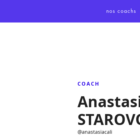
nos coachs
COACH
Anastas
STAROV
@
anastasiacali