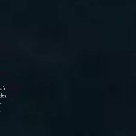
 où
des
-
.