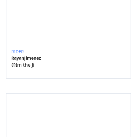
RIDER
RayanJimenez
@
Im the Ji