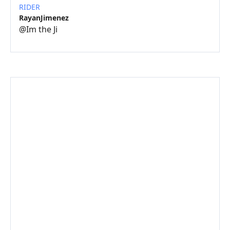
RIDER
RayanJimenez
@
Im the Ji