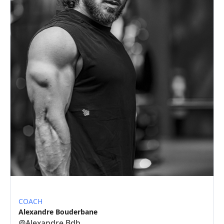
COACH
Alexandre Bouderbane
@
Alexandre Bdb