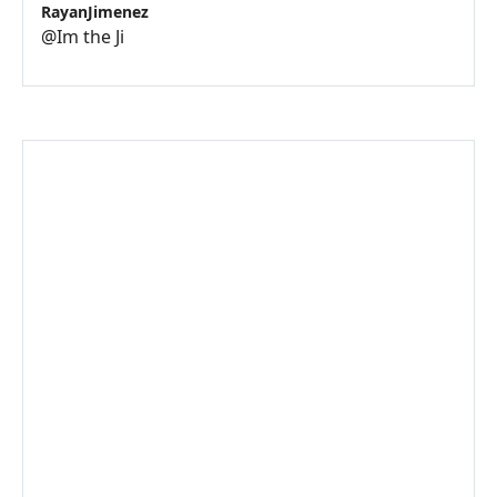
RayanJimenez
@
Im the Ji