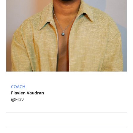
COACH
Flavien Vaudran
@
Flav