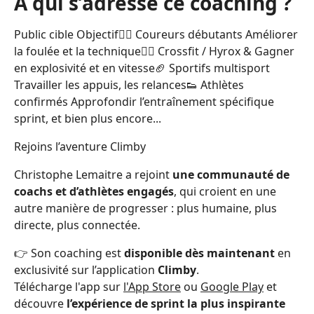
À qui s’adresse ce coaching ?
Public cible Objectif🏃‍♂️ Coureurs débutants Améliorer
la foulée et la technique🏋️‍♂️ Crossfit / Hyrox & Gagner
en explosivité et en vitesse🏈 Sportifs multisport
Travailler les appuis, les relances👟 Athlètes
confirmés Approfondir l’entraînement spécifique
sprint, et bien plus encore...
Rejoins l’aventure Climby
Christophe Lemaitre a rejoint
une communauté de
coachs et d’athlètes engagés
, qui croient en une
autre manière de progresser : plus humaine, plus
directe, plus connectée.
👉 Son coaching est
disponible dès maintenant
en
exclusivité sur l’application
Climby
.
Télécharge l'app sur
l'App Store
ou
Google Play
et
découvre
l’expérience de sprint la plus inspirante