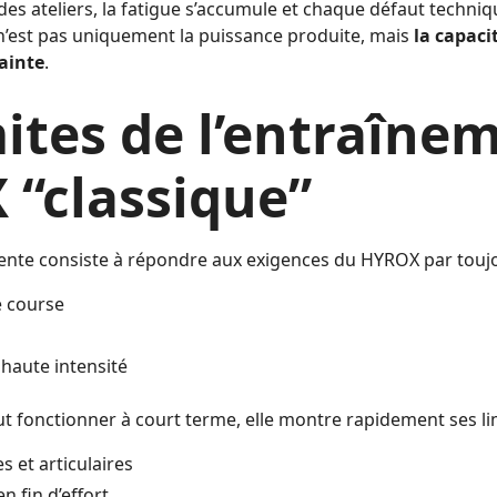
t des ateliers, la fatigue s’accumule et chaque défaut techniq
e n’est pas uniquement la puissance produite, mais
la capaci
ainte
.
mites de l’entraîne
“classique”
uente consiste à répondre aux exigences du HYROX par toujou
e course
 haute intensité
t fonctionner à court terme, elle montre rapidement ses lim
 et articulaires
n fin d’effort