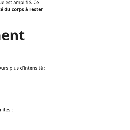
ue est amplifié. Ce
té du corps à rester
ment
rs plus d’intensité :
ites :