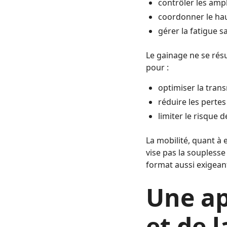
contrôler les ampl
coordonner le hau
gérer la fatigue s
Le gainage ne se résu
pour :
optimiser la tran
réduire les pertes
limiter le risque 
La mobilité, quant à 
vise pas la soupless
format aussi exigean
Une ap
et de 