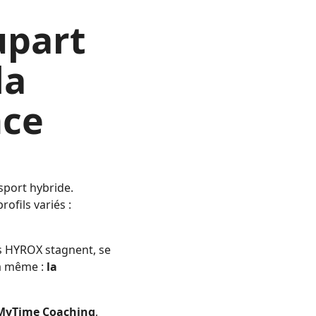
upart
la
nce
sport hybride.
rofils variés :
s HYROX stagnent, se
la même :
la
MyTime Coaching
,