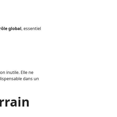
rôle global
, essentiel
n inutile. Elle ne
ndispensable dans un
rrain