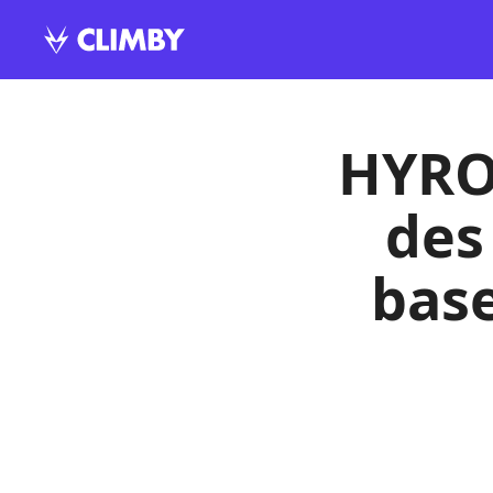
HYROX
des
bas